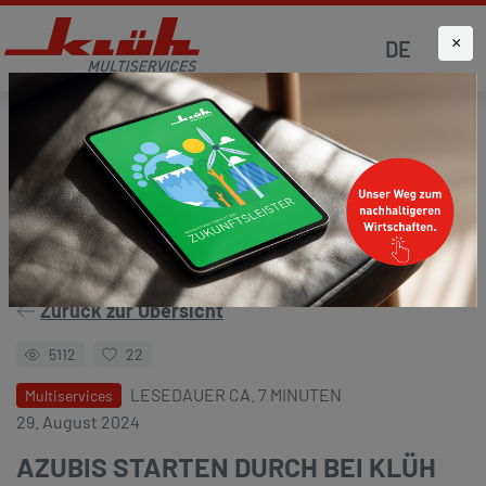
×
DE
Startseite
Aktuelles
Klüh4all
Zurück zur Übersicht
5112
22
LESEDAUER CA. 7 MINUTEN
Multiservices
29. August 2024
AZUBIS STARTEN DURCH BEI KLÜH