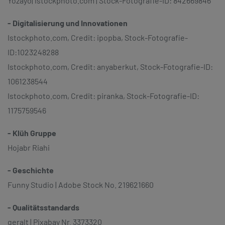
Yozayo| istockphoto.com | Stock-Fotografie-ID: 842669846
- Digitalisierung und Innovationen
Istockphoto.com, Credit: ipopba, Stock-Fotografie-
ID:1023248288
Istockphoto.com, Credit: anyaberkut, Stock-Fotografie-ID:
1061238544
Istockphoto.com, Credit: piranka, Stock-Fotografie-ID:
1175759546
- Klüh Gruppe
Hojabr Riahi
- Geschichte
Funny Studio | Adobe Stock No. 219621660
- Qualitätsstandards
geralt | Pixabay Nr. 3373320