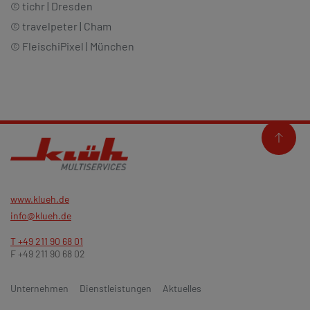
© tichr | Dresden
© travelpeter | Cham
© FleischiPixel | München
www.klueh.de
info@klueh.de
T +49 211 90 68 01
F +49 211 90 68 02
Unternehmen
Dienstleistungen
Aktuelles