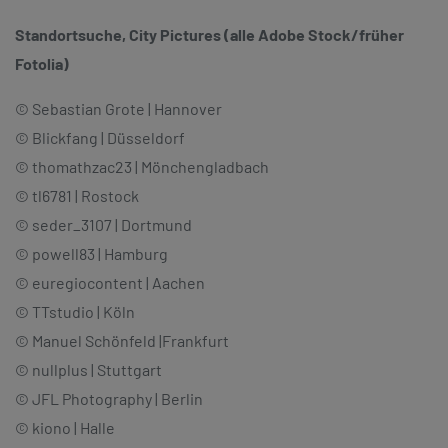
Standortsuche, City Pictures (alle Adobe Stock/früher
Fotolia)
© Sebastian Grote | Hannover
© Blickfang | Düsseldorf
© thomathzac23 | Mönchengladbach
© tl6781 | Rostock
© seder_3107 | Dortmund
© powell83 | Hamburg
© euregiocontent | Aachen
© TTstudio | Köln
© Manuel Schönfeld |Frankfurt
© nullplus | Stuttgart
© JFL Photography | Berlin
© kiono | Halle