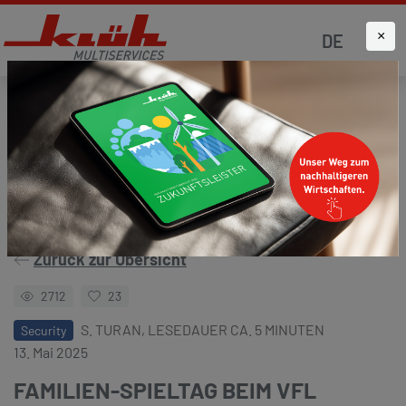
×
DE
Startseite
Aktuelles
Klüh4all
Zurück zur Übersicht
2712
23
S. TURAN, LESEDAUER CA. 5 MINUTEN
Security
13. Mai 2025
FAMILIEN-SPIELTAG BEIM VFL