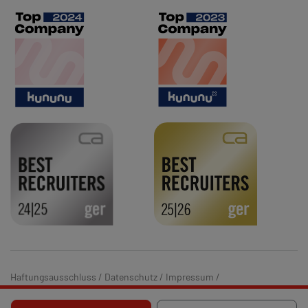
Haftungsausschluss
/
Datenschutz
/
Impressum
/
Hinweisgebersystem
/
Barrierefreiheit
/
Cookie-Einstellungen