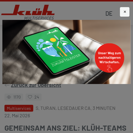
×
DE
Startseite
Aktuelles
Klüh4all
Zurück zur Übersicht
1170
24
S. TURAN, LESEDAUER CA. 3 MINUTEN
Multiservices
22. Mai 2026
GEMEINSAM ANS ZIEL: KLÜH-TEAMS