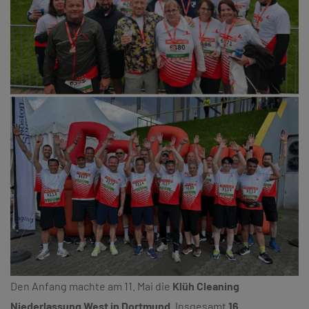
Den Anfang machte am 11. Mai die
Klüh Cleaning
Niederlassung West in Dortmund
. Insgesamt
16