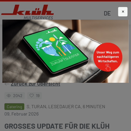
×
DE
Startseite
Aktuelles
Klüh4all
Zurück zur Übersicht
2042
19
S. TURAN, LESEDAUER CA. 6 MINUTEN
Catering
09. Februar 2026
GROSSES UPDATE FÜR DIE KLÜH C