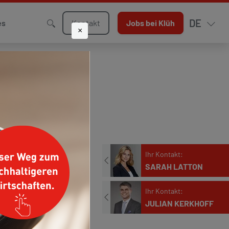
DE
Kontakt
Jobs bei Klüh
es
×
Ihr Kontakt:
KLÜH MIT
SARAH LATTON
Telefon
Ihr Kontakt:
+49 211 9068-311
Mail
JULIAN KERKHOFF
presse@klueh.de
Telefon
+49 211 9068-304
Jetzt kontaktieren