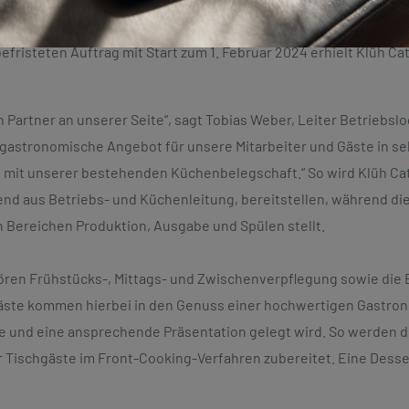
te des Multiservice-Anbieters Klüh mit der bisher in Eigenreg
efristeten Auftrag mit Start zum 1. Februar 2024 erhielt Klüh C
 Partner an unserer Seite“, sagt Tobias Weber, Leiter Betriebslog
s gastronomische Angebot für unsere Mitarbeiter und Gäste in se
mit unserer bestehenden Küchenbelegschaft.“ So wird Klüh Ca
end aus Betriebs- und Küchenleitung, bereitstellen, während di
en Bereichen Produktion, Ausgabe und Spülen stellt.
ören Frühstücks-, Mittags- und Zwischenverpflegung sowie die
äste kommen hierbei in den Genuss einer hochwertigen Gastro
kte und eine ansprechende Präsentation gelegt wird. So werden
er Tischgäste im Front-Cooking-Verfahren zubereitet. Eine Dess