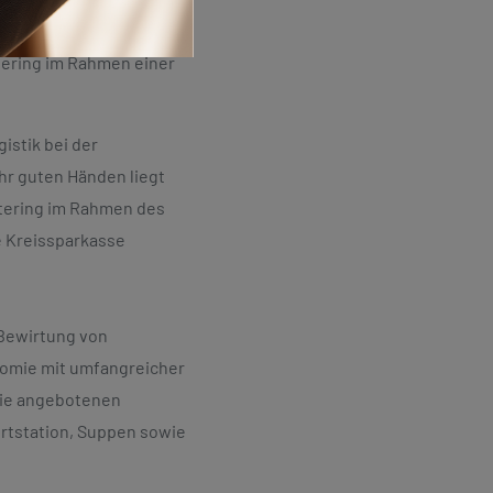
Mail
presse@klueh.de
ie vorgenommenen
atering im Rahmen einer
Jetzt kontaktieren
istik bei der
hr guten Händen liegt
tering im Rahmen des
e Kreissparkasse
 Bewirtung von
nomie mit umfangreicher
 die angebotenen
ertstation, Suppen sowie