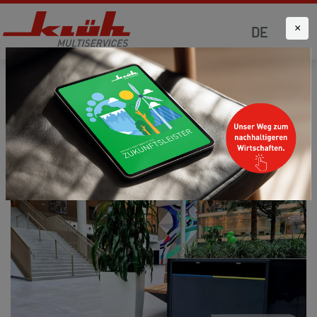
×
DE
Startseite
Verantwortung
Digitalisierung und Innovationen
DIGITAL USE CASE | SMARTE ENTSORGUNG