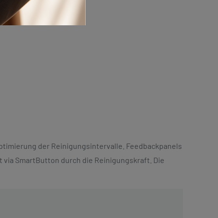
Optimierung der Reinigungsintervalle. Feedbackpanels
 via SmartButton durch die Reinigungskraft. Die