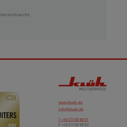
apierverbrauchs
www.klueh.de
info@klueh.de
T +49 211 90 68 01
F +49 211 90 68 02