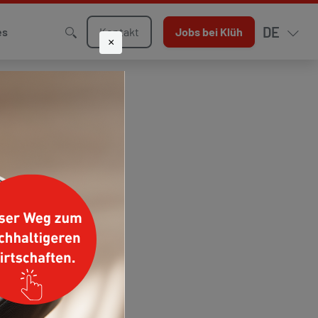
DE
Kontakt
Jobs bei Klüh
es
×