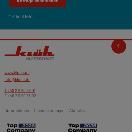
Anfrage abschicken
* Pflichtfeld
www.klueh.de
info@klueh.de
T +49 211 90 68 01
F +49 211 90 68 02
Unternehmen
Dienstleistungen
Aktuelles