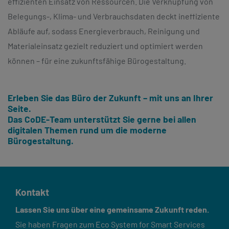
effizienten Einsatz von Ressourcen. Die Verknüpfung von
Belegungs-, Klima- und Verbrauchsdaten deckt ineffiziente
Abläufe auf, sodass Energieverbrauch, Reinigung und
Materialeinsatz gezielt reduziert und optimiert werden
können – für eine zukunftsfähige Bürogestaltung.
Erleben Sie das Büro der Zukunft – mit uns an Ihrer
Seite.
Das CoDE-Team unterstützt Sie gerne bei allen
digitalen Themen rund um die moderne
Bürogestaltung.
Kontakt
Lassen Sie uns über eine gemeinsame Zukunft reden.
Sie haben Fragen zum Eco System for Smart Services