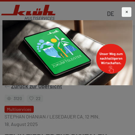
×
DE
Startseite
Aktuelles
Klüh4all
Zurück zur Übersicht
3120
22
Multiservices
STEPHAN OHANIAN / LESEDAUER CA. 12 MIN.
18. August 2025