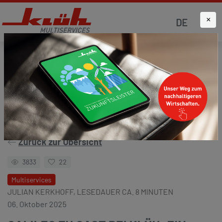
×
DE
Startseite
Aktuelles
Klüh4all
Zurück zur Übersicht
3833
22
Multiservices
JULIAN KERKHOFF, LESEDAUER CA. 8 MINUTEN
06. Oktober 2025