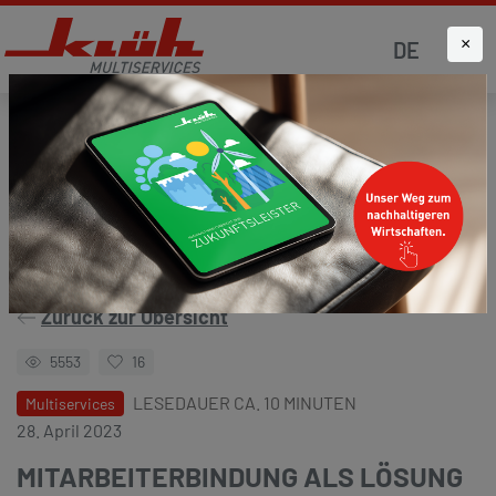
×
DE
Startseite
Aktuelles
Klüh4all
Zurück zur Übersicht
5553
16
LESEDAUER CA. 10 MINUTEN
Multiservices
28. April 2023
MITARBEITERBINDUNG ALS LÖSUNG