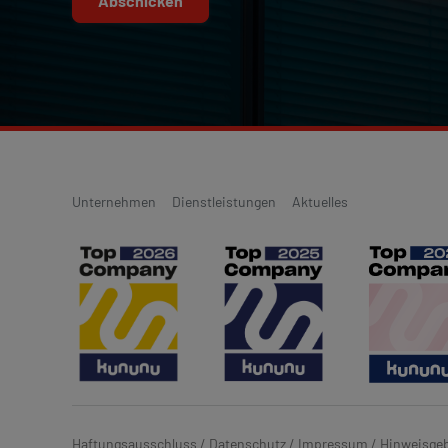
Abschicken
Unternehmen
Dienstleistungen
Aktuelles
Haftungsausschluss
/
Datenschutz
/
Impressum
/
Hinweisge