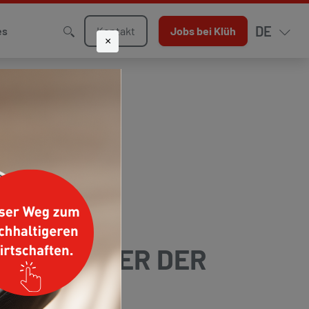
DE
Kontakt
Jobs bei Klüh
es
×
HAUFENSTER DER