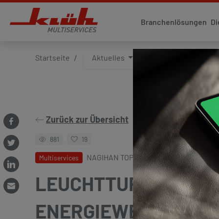
Branchenlösungen
Di
Startseite
Aktuelles
Klüh4all
Zurück zur Übersicht
881
19
NAGIHAN TOPCU / STEPHAN OHANIAN,
Multiservices
LEUCHTTURMPROJEK
ENERGIEWENDE