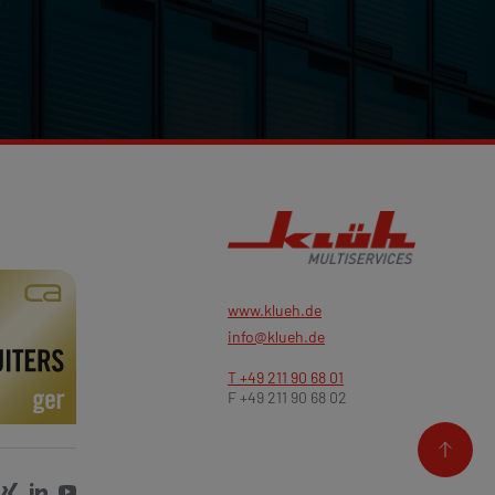
www.klueh.de
info@klueh.de
T +49 211 90 68 01
F +49 211 90 68 02