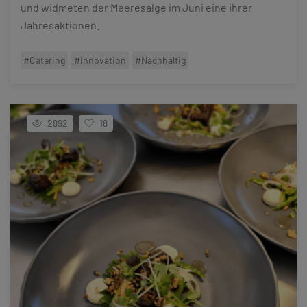
und widmeten der Meeresalge im Juni eine ihrer
Jahresaktionen.
#Catering
#Innovation
#Nachhaltig
2892
18