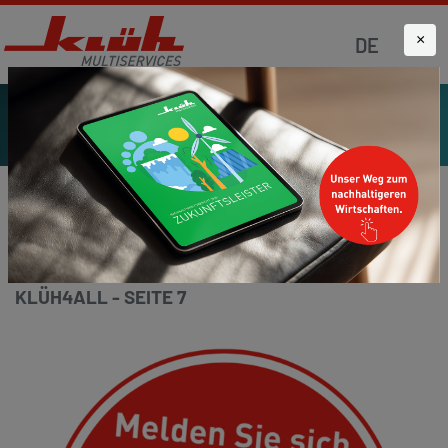
×
DE
Startseite
Aktuelles
Klüh4all
KLÜH4ALL - SEITE 7