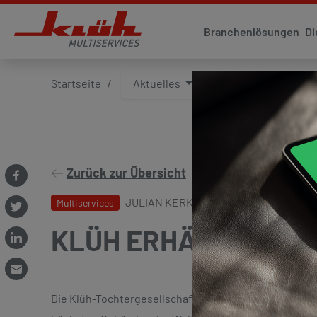
Branchenlösungen
Di
Startseite
Aktuelles
Presse und Med
Zurück zur Übersicht
JULIAN KERKHOFF
13. Januar 2026
Multiservices
KLÜH ERHÄLT AUFT
Die Klüh-Tochtergesellschaft Berkeley Services veran