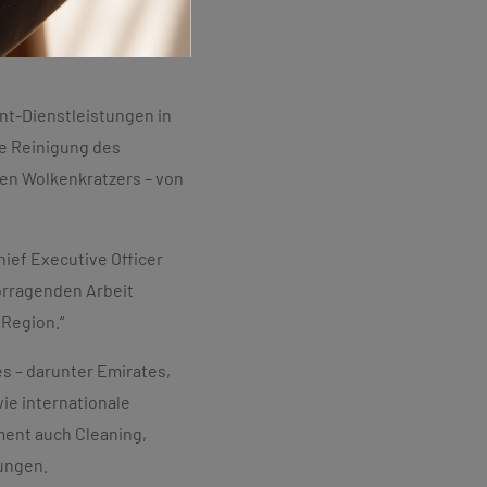
te Vertragsverlängerung
Mail
presse@klueh.de
ngsfähigkeit von
Jetzt kontaktieren
ent-Dienstleistungen in
ie Reinigung des
ten Wolkenkratzers – von
Chief Executive Officer
vorragenden Arbeit
 Region.“
s – darunter Emirates,
wie internationale
ent auch Cleaning,
tungen.