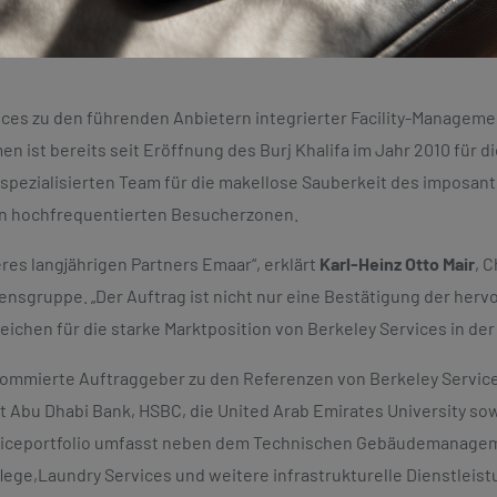
reinigten Arabischen Emirate. Die zum 1. Januar 2026 gestarte
kler Emaar seit vielen Jahren in die Servicequalität und Leistu
vices zu den führenden Anbietern integrierter Facility-Managem
 ist bereits seit Eröffnung des Burj Khalifa im Jahr 2010 für d
 spezialisierten Team für die makellose Sauberkeit des imposan
en hochfrequentierten Besucherzonen.
res langjährigen Partners Emaar“, erklärt
Karl-Heinz Otto Mair
, 
ensgruppe. „Der Auftrag ist nicht nur eine Bestätigung der her
ichen für die starke Marktposition von Berkeley Services in der
nommierte Auftraggeber zu den Referenzen von Berkeley Service
irst Abu Dhabi Bank, HSBC, die United Arab Emirates University so
viceportfolio umfasst neben dem Technischen Gebäudemanagem
lege,Laundry Services und weitere infrastrukturelle Dienstleis