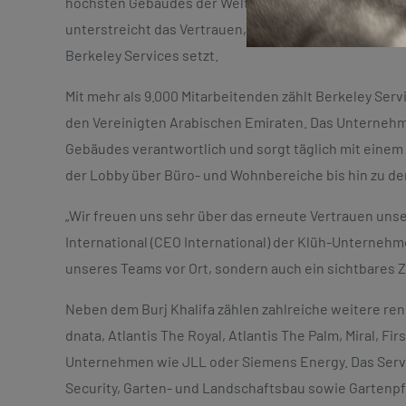
höchsten Gebäudes der Welt und Wahrzeichens der Ve
unterstreicht das Vertrauen, das der Immobilienentwic
Berkeley Services setzt.
Mit mehr als 9.000 Mitarbeitenden zählt Berkeley Ser
den Vereinigten Arabischen Emiraten. Das Unternehmen
Gebäudes verantwortlich und sorgt täglich mit einem
der Lobby über Büro- und Wohnbereiche bis hin zu d
„Wir freuen uns sehr über das erneute Vertrauen unse
International (CEO International) der Klüh-Unternehm
unseres Teams vor Ort, sondern auch ein sichtbares Ze
Neben dem Burj Khalifa zählen zahlreiche weitere re
dnata, Atlantis The Royal, Atlantis The Palm, Miral, F
Unternehmen wie JLL oder Siemens Energy. Das Ser
Security, Garten- und Landschaftsbau sowie Gartenpf