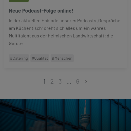
Neue Podcast-Folge online!
In der aktuellen Episode unseres Podcasts „Gespräche
am Küchentisch“ dreht sich alles um ein wahres
Multitalent aus der heimischen Landwirtschaft: die
Gerste.
#Catering
#Qualität
#Menschen
1
2
3
…
6