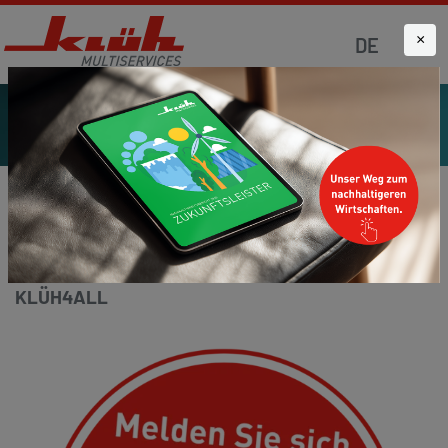
×
DE
Startseite
Aktuelles
Klüh4all
KLÜH4ALL